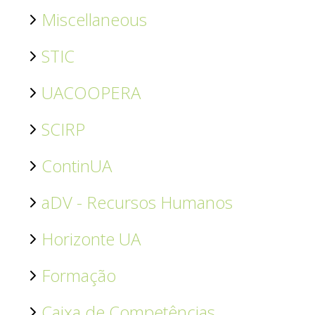
Miscellaneous
STIC
UACOOPERA
SCIRP
ContinUA
aDV - Recursos Humanos
Horizonte UA
Formação
Caixa de Competências