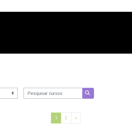
Pesquisar cursos
Pesquisar cursos
Página 1
Página 2
Página seguinte
1
2
»