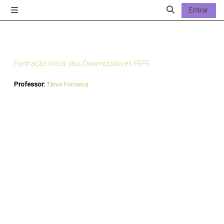
Ir para o conteúdo principal
Entrar
Painel lateral
Alternar a entrad
Formação Inicial dos Dinamizadores PEPE
Professor:
Tânia Fonseca