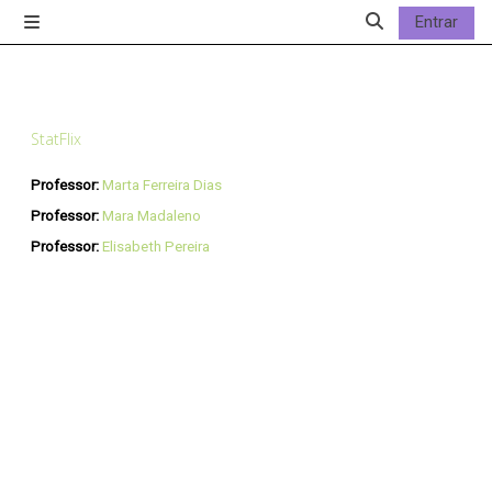
Ir para o conteúdo principal
Entrar
Painel lateral
Alternar a entrad
StatFlix
Professor:
Marta Ferreira Dias
Professor:
Mara Madaleno
Professor:
Elisabeth Pereira