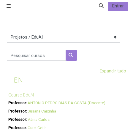
Ir para o conteúdo principal
Entrar
Painel lateral
Alternar a entrad
Categorias de curso
Pesquisar cursos
Pesquisar cursos
Expandir tudo
EN
Course EduAI
Professor:
ANTÓNIO PEDRO DIAS DA COSTA (Docente)
Professor:
Susana Caixinha
Professor:
Vânia Carlos
Professor:
Gurel Cetin