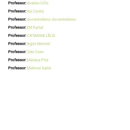
Professor:
Ibrahim Cifci
Professor:
Rui Costa
Professor:
docentedemo docentedemo
Professor:
Elif Kartal
Professor:
CATARINA LÉLIS
Professor:
Agon Memeti
Professor:
Zeki Ozen
Professor:
Mariana Pita
Professor:
Mehmet Sahin